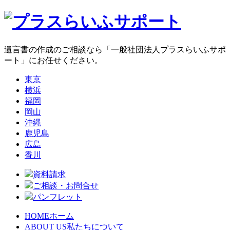
遺言書の作成のご相談なら「一般社団法人プラスらいふサポ
ート」にお任せください。
東京
横浜
福岡
岡山
沖縄
鹿児島
広島
香川
資料請求
ご相談・お問合せ
パンフレット
HOME
ホーム
ABOUT US
私たちについて