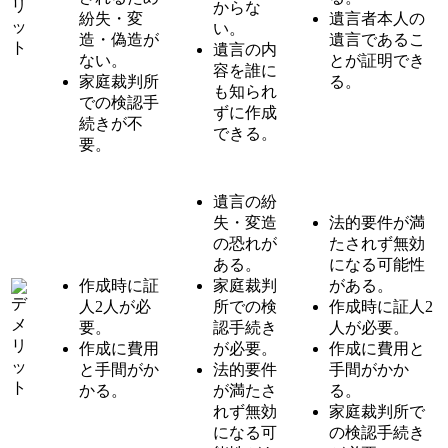
からな
紛失・変
遺言者本人の
い。
造・偽造が
遺言であるこ
遺言の内
ない。
とが証明でき
容を誰に
家庭裁判所
る。
も知られ
での検認手
ずに作成
続きが不
できる。
要。
遺言の紛
失・変造
法的要件が満
の恐れが
たされず無効
ある。
になる可能性
作成時に証
家庭裁判
がある。
人2人が必
所での検
作成時に証人2
要。
認手続き
人が必要。
作成に費用
が必要。
作成に費用と
と手間がか
法的要件
手間がかか
かる。
が満たさ
る。
れず無効
家庭裁判所で
になる可
の検認手続き