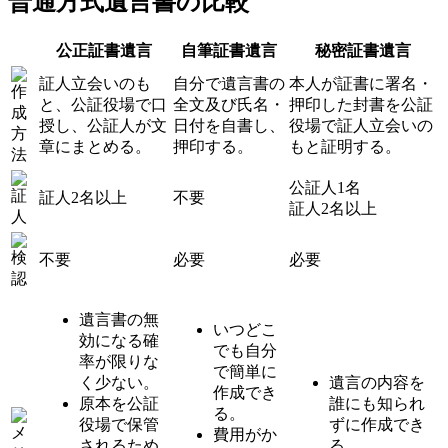
普通方式
遺言書の比較
公正証書遺言
自筆証書遺言
秘密証書遺言
証人立会いのも
自分で遺言書の
本人が証書に署名・
と、公証役場で口
全文及び氏名・
押印した封書を公証
授し、公証人が文
日付を自書し、
役場で証人立会いの
章にまとめる。
押印する。
もと証明する。
公証人1名
証人2名以上
不要
証人2名以上
不要
必要
必要
遺言書の無
いつどこ
効になる確
でも自分
率が限りな
で簡単に
く少ない。
遺言の内容を
作成でき
原本を公証
誰にも知られ
る。
役場で保管
ずに作成でき
費用がか
されるため
る。