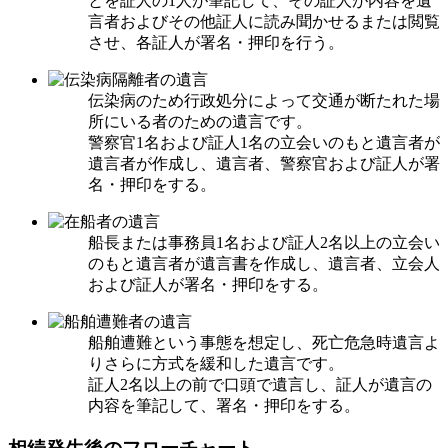
とを証人の1人が筆記して、その証人が内容を遺
言者およびその他証人に読み聞かせるまたは閲覧
させ、各証人が署名・押印を行う。
伝染病のため行政処分によって交通が断たれた場
所にいる者のための遺言です。
警察官1名および証人1名の立会いのもと遺言者が
遺言者が作成し、遺言者、警察官および証人が署
名・押印をする。
船長または事務員1名および証人2名以上の立会い
のもと遺言者が遺言書を作成し、遺言者、立会人
および証人が署名・押印をする。
船舶遭難という事態を想定し、死亡危急時遺言よ
りさらに方式を緩和した遺言です。
証人2名以上の前で口頭で遺言し、証人が遺言の
内容を筆記して、署名・押印をする。