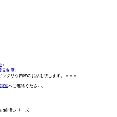
証
）
後見制度
）
ピッタリな内容のお話を致します。＝＝＝
談室
へご連絡ください。
人様の終活シリーズ