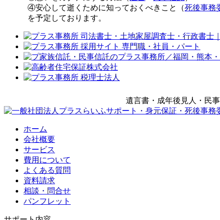
④安心して逝くために知っておくべきこと（
死後事務
を予定しております。
遺言書・成年後見人・民事
ホーム
会社概要
サービス
費用について
よくある質問
資料請求
相談・問合せ
パンフレット
サポート内容