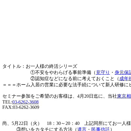
タイトル：お一人様の終活シリーズ
①不安をやわらげる事前準備（
見守り
・
身元保
②認知症などになる前に考えておくこと（
成年
＝＝＝ホーム入居の営業に必要な法手続について新人研修に
セミナー参加をご希望のお客様は、4月20日迄に、当社
東京相
TEL:
03-6262-3608
FAX:03-6262-3609
尚、5月22日（火） 18：30～20：40 上記同所にてお一
③想いをカタチにする方法（
遺言
・
民事信託
）