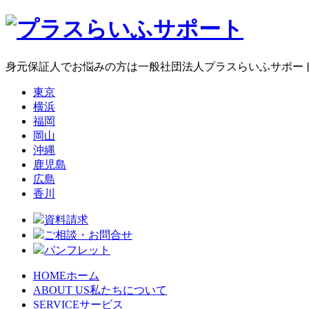
身元保証人でお悩みの方は一般社団法人プラスらいふサポー
東京
横浜
福岡
岡山
沖縄
鹿児島
広島
香川
資料請求
ご相談・お問合せ
パンフレット
HOME
ホーム
ABOUT US
私たちについて
SERVICE
サービス