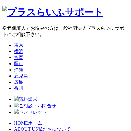
身元保証人でお悩みの方は一般社団法人プラスらいふサポー
トにご相談下さい。
東京
横浜
福岡
岡山
沖縄
鹿児島
広島
香川
資料請求
ご相談・お問合せ
パンフレット
HOME
ホーム
ABOUT US
私たちについて